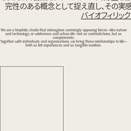
完性のある概念として捉え直し、その実
バイオフィリッ
We are a biophilic studio that reimagines seemingly opposing forces—like nature
and technology, or wilderness and urban life—not as contradictions, but as
complements.
Together with individuals and organizations, we bring these relationships to life—
both as felt experiences and as tangible realities.