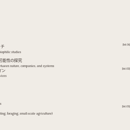
ーチ
[bit.01]
iophilic studies
可能性の探究
 between nature, companies, and systems
イン
[bit.02]
vices
ms
[bit.03]
ting, foraging, small-scale agriculture)