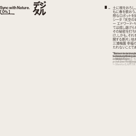
TOKYO, JAPAN
AM
:
土に根をおろし
Sync with Nature.
もに春を歌おう
[
0
% ]
想なロボットを
×
シータ 『天空の
ー エドワード・
ては成し遂げられ
その秘密を打ち
け、しかも、それ
関する断片』
枯
三浦梅園
幸福
たれないことであ
"Take root in the g
“Nature revolves, bu
“Nature does not hu
“We live in her mids
“Be more surprised 
“One of the first co
the wind, plant your
— Edward Young, Ni
— Attributed to Lao
betrays not her sec
year than by the mir
Nature shall not be 
coming of spring. 
over her.”​
— Miura Baien
— Leo Tolstoy
great your technolo
— Johann Wolfgang
— Sheeta (LAPUTA: 