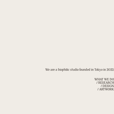
We are a biophilic studio founded in Tokyo in 2022.
WHAT WE DO
/ RESEARCH
/ DESIGN
/ ARTWORK