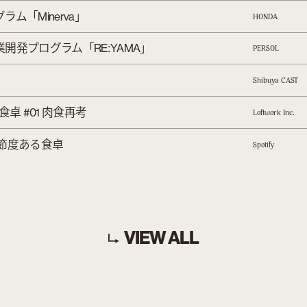
グラム「
」
Minerva
HONDA
業開発プログラム「
:
」
RE
YAMA
PERSOL
Shibuya CAST
食卓
肉食再考
#01
.
Loftwork Inc
節度ある食卓
Spotify
VIEW ALL