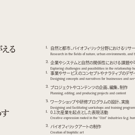
自然と都市、バイオフィリック分野におけるリサ
Research in the fields of nature, urban environments, and b
企業やシステムと自然の関係性における課題や
Exploring challenges and possibilities in the relationship
事業やサービスのコンセプトやナラティブのデザ
Designing concepts and narratives for businesses and ser
プロジェクトやコンテンツの企画、編集、制作
Planning, editing, and producing projects and content
ワークショップや研修プログラムの設計、実施
Designing and facilitating workshops and training progra
0.1次産業を起点とした表現活動
Creative expression rooted in the “0.1st” industries (e.g. hun
バイオフィリックアートの制作
Creation of biophilic art