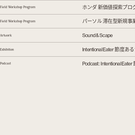
ホンダ 新価値探索プロ
Field Workshop Program
パーソル 滞在型新規事
Field Workshop Program
Sound & Scape
Artwork
節度ある
Intentional Eater
Exhibition
:
Podcast
Intentional Eater
Podcast