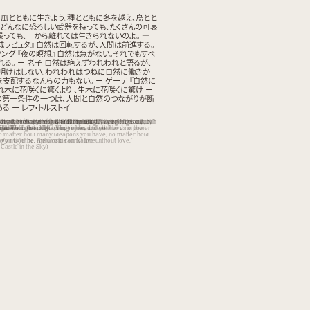
、風とともに生きよう。種とともに冬を越え、鳥とと
。どんなに恐ろしい武器を持っても、たくさんの可哀
操っても、土から離れては生きられないのよ。 —
城ラピュタ』
自然は回転するが、人間は前進する。
ヤング 『夜の瞑想』
自然は急がない。それでもすべ
る。 ー 老子
自然は絶えずわれわれと語るが、
明けはしない。われわれはつねに自然に働きか
を支配するなんらの力もない。 ー ゲーテ 『自然に
れ木に花咲くに驚くより 、生木に花咲くに驚け ー
の第一条件の一つは、人間と自然のつながりが断
る ー レフ・トルストイ
round, live in harmony with the wind, live in harmony with
t man advances; both / Eternal; that a circle, this a line.”​
rry, yet everything is accomplished.”​
t and know her not. She is incessantly speaking to us, but
by the miracle of flowers blooming in living trees every
nditions of happiness is that the link between Man and
 seeds in the winter, and rejoice with the birds in the
ght Thoughts, Night VI
 Tzu
ret. We constantly act upon her, and yet have no power
acle of flowers blooming in dead trees.”​
broken.”​
No matter how many weapons you have, no matter how
gy might be, the world cannot live without love."
 von Goethe, Aphorisms on Nature
Castle in the Sky)