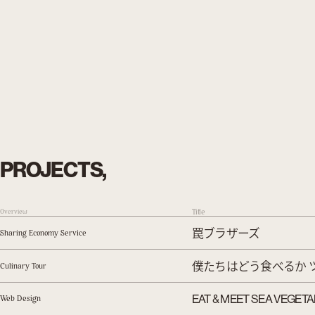
PROJECTS,
Title
Overview
罠ブラザーズ
Sharing Economy Service
僕たちはどう食べるか 
Culinary Tour
EAT & MEET SEA VEGET
Web Design