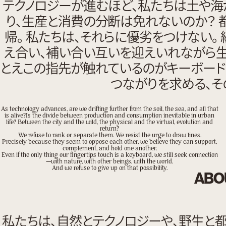
テクノロジーが進むほど、私たちは土や海
り、生産と消費の分断は免れないのか？ 都
帰。 私たちは、それらに優劣をつけない。 
え合い、補い合い互いを迎えいれながら生
とえこの指先が触れているのがキーボード
つながりを求める、そ
As technology advances, are we drifting further from the soil, the sea, and all that
is alive?Is the divide between production and consumption inevitable in urban
life? Between the city and the wild, the physical and the virtual, evolution and
return?
We refuse to rank or separate them. We resist the urge to draw lines.
Precisely because they seem to oppose each other, we believe they can support,
complement, and hold one another.
Even if the only thing our fingertips touch is a keyboard, we still seek connection
—with nature, with other beings, with the world.
And we refuse to give up on that possibility.
ABO
私たちは、自然とテクノロジーや、野生と